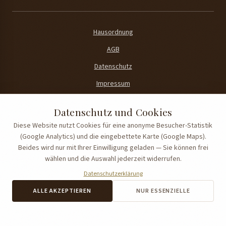
Hausordnung
AGB
Datenschutz
Impressum
Cookie-Einstellungen
Datenschutz und Cookies
Diese Website nutzt Cookies für eine anonyme Besucher-Statistik
Folgen Sie uns
(Google Analytics) und die eingebettete Karte (Google Maps).
Instagram
Beides wird nur mit Ihrer Einwilligung geladen — Sie können frei
wählen und die Auswahl jederzeit widerrufen.
Datenschutzerklärung
©
2026
Stoacherhof Apartments
.
Alle Rechte vorbehalten
.
ALLE AKZEPTIEREN
NUR ESSENZIELLE
Fotografie
: © Johannes Bitter
Konzeption und Umsetzung der Website
:
Solum Invest GmbH